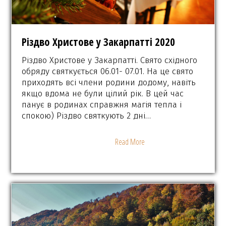
Різдво Христове у Закарпатті 2020
Різдво Христове у Закарпатті. Свято східного
обряду святкується 06.01- 07.01. На це свято
приходять всі члени родини додому, навіть
якщо вдома не були цілий рік. В цей час
панує в родинах справжня магія тепла і
спокою) Різдво святкують 2 дні…
Read More