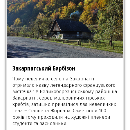
Закарпатський Барбізон
Чому невеличке село на Закарпатті
отримало назву легендарного французького
містечка? У Великоберезнянському районі на
Закарпатті, серед мальовничих гірських
хребтів, затишно причаїлися два невеличких
села – Ставне та Жорнава. Саме сюди 100
років тому приходили на художні пленери
студенти та засновники…