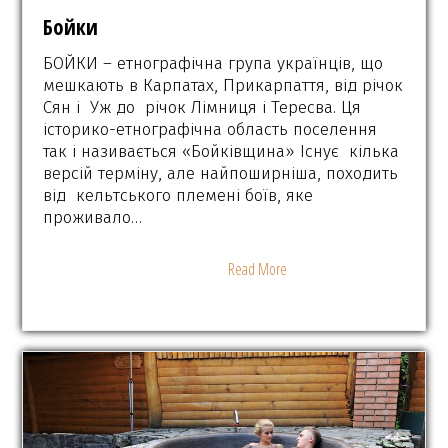
Бойки
БОЙКИ – етнографічна група українців, що
мешкають в Карпатах, Прикарпаття, від річок
Сян і Уж до річок Лімниця і Тересва. Ця
історико-етнографічна область поселення
так і називається «Бойківщина» Існує кілька
версій терміну, але найпоширніша, походить
від кельтського племені боїв, яке
проживало…
Read More