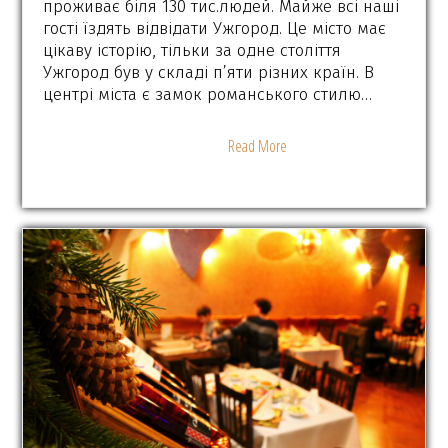
проживає біля 130 тис.людей. Майже всі наші
гості їздять відвідати Ужгород. Це місто має
цікаву історію, тільки за одне століття
Ужгород був у складі п’яти різних країн. В
центрі міста є замок романського стилю…
Read More