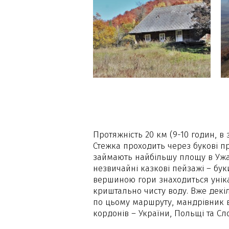
Протяжність 20 км (9-10 годин, в 
Стежка проходить через букові пр
займають найбільшу площу в Ужа
незвичайні казкові пейзажі – бук
вершиною гори знаходиться унік
криштально чисту воду. Вже декі
по цьому маршруту, мандрівник ви
кордонів – України, Польщі та Сл