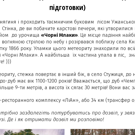
підготовки)
Княгиня і проходить таємничим буковим лісом Ужансько
 Стінка, де ви побачите карстові печери, які утворили
ідйом до урочища
«Чорні Млаки»
. Це місце падіння найб
 вогняною стрілою по небу і розірвався поблизу села Кн
тку 1866 року. Уламки цього метеориту знаходили по всі
«Чорні Млаки». А найбільша їх частина упала в ліс, зна
! )))
ориту, стежка повертає в інший бік, в село Стужиця, до 
ідо-дуб має вік 1100-1200 років! Вважається, що дуб «Чем
льше 9-ти метрів, а висота їх сягає 30 метрів! Вони вас
о-ресторанного комплексу «ЛіАн», або 34 км (трансфер о
отрібно заздалегіть потурбуватись про дозвіл, у звя
зі. Де і як отримати дозвіл ми розповімо!