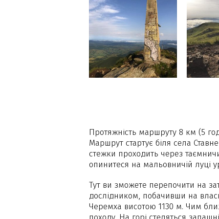
Протяжність маршруту 8 км (5 год
Маршрут стартує біля села Ставне
стежки проходить через таємнич
опинитеся на мальовничій луці 
Тут ви зможете перепочити на зат
дослідником, побачивши на власні
Черемха висотою 1130 м. Чим бли
походу. На горі стеляться запашн