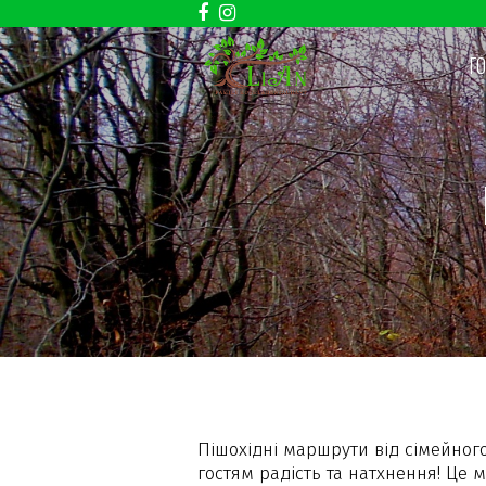
Facebook
Instagram
Г
Пішохідні маршрути від сімейног
гостям радість та натхнення! Це