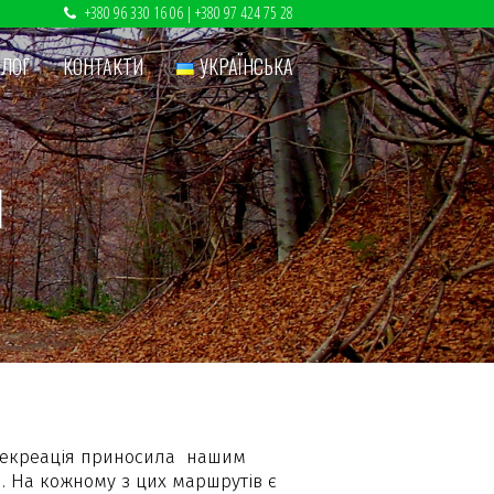
+380 96 330 16 06
| ‎
+380 97 424 75 28
БЛОГ
КОНТАКТИ
УКРАЇНСЬКА
И
б рекреація приносила нашим
и. На кожному з цих маршрутів є