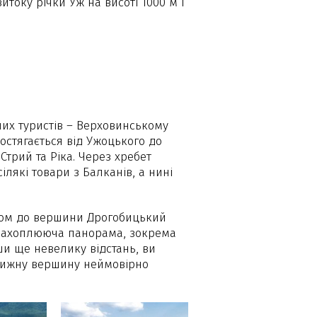
оку річки Уж на висоті 1000 м і
их туристів – Верховинському
остягається від Ужоцького до
Стрий та Ріка. Через хребет
ілякі товари з Балканів, а нині
лісом до вершини Дрогобицький
я захоплююча панорама, зокрема
ши ще невелику відстань, ви
овижну вершину неймовірно