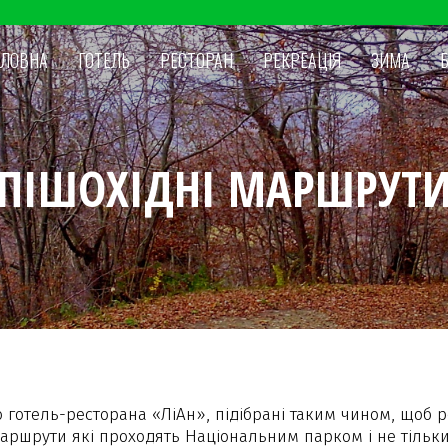
ОЛОВНА
ГОТЕЛЬ
РЕСТОРАН
РЕКРЕАЦІЯ
ЗИМА
ПІШОХІДНІ МАРШРУТ
о готель-ресторана «ЛіАн», підібрані таким чином, що
 маршрути які проходять Національним парком і не тільк