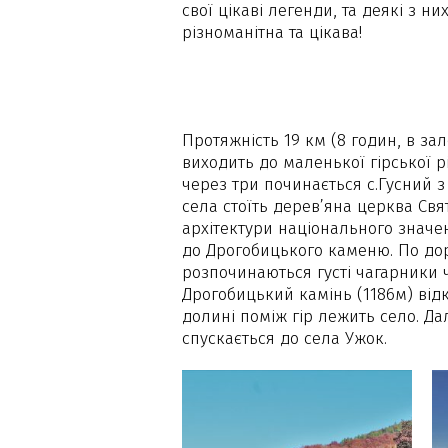
свої цікаві легенди, та деякі з ни
різноманітна та цікава!
Протяжність 19 км (8 годин, в за
виходить до маленької гірської рі
через три починається с.Гусний 
села стоїть дерев’яна церква Св
архітектури національного значен
до Дрогобицького каменю. По доро
розпочинаються густі чагарники ч
Дрогобицький камінь (1186м) від
долині поміж гір лежить село. Д
спускається до села Ужок.