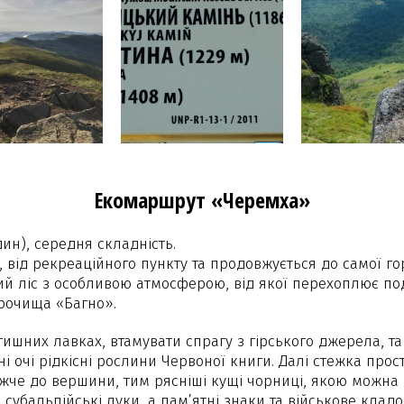
Екомаршрут «Черемха»
ин), середня складність.
, від рекреаційного пункту та продовжується до самої г
ий ліс з особливою атмосферою, від якої перехоплює по
урочища «Багно».
ишних лавках, втамувати спрагу з гірського джерела, та
 очі рідкісні рослини Червоної книги. Далі стежка про
жче до вершини, тим рясніші кущі чорниці, якою можна 
і субальпійські луки, а пам’ятні знаки та військове кл