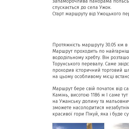
запаморочлива панорама польськи
спускається до села Ужок.
Старт маршруту від Ужоцького пер
Протяжність маршруту 30.05 км в 
Маршрут проходить по найгарніш
вододільному хребту. Він розташо
Торунського перевалу. Саме звідс
проходив історичний торговий шля
на цьому особливому місці встан
Маршрут бере свій початок від с
Камінь, висотою 1186 м І саме т
на Ужанську долину та мальовнич
зможете насолодитися незабутні
красивої гори Пікуй, яка і буде 