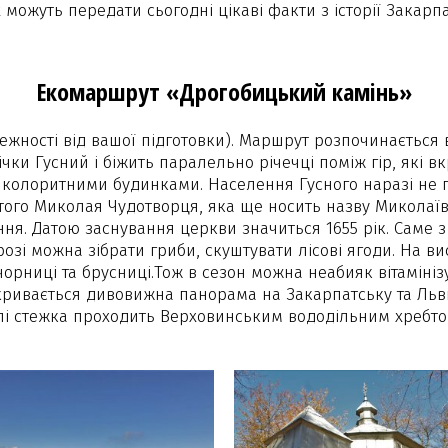
х можуть передати сьогодні цікаві факти з історії Закарпа
Екомаршрут «Дрогобицький камінь»
лежності від вашої підготовки). Маршрут розпочинається 
чки Гусний і біжить паралельно річечці поміж гір, які в
з колоритними будинками. Населення Гусного наразі не п
ятого Миколая Чудотворця, яка ще носить назву Миколаїв
ня. Датою заснування церкви значиться 1655 рік. Саме 
зі можна зібрати гриби, скуштувати лісові ягоди. На ви
орниці та брусниці.Тож в сезон можна неабияк вітамініз
кривається дивовижна панорама на Закарпатську та Львів
алі стежка проходить Верховинським вододільним хребто