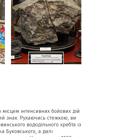
в місцем інтенсивних бойових дій
ний знак. Рухаючись стежкою, ви
овинського вододільного хребта із
ка Буковського, а далі