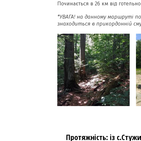
Починається в 26 км від готельн
*УВАГА! на данному маршруті п
знаходиться в прикордонній сму
Протяжність: із с.Стужи