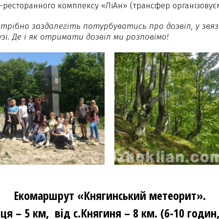
о-ресторанного комплексу «ЛіАн» (трансфер організовуєм
отрібно заздалегіть потурбуватись про дозвіл, у звя
зі. Де і як отримати дозвіл ми розповімо!
Екомаршрут «Княгинський метеорит».
ця – 5 км, від с.Княгиня – 8 км. (6-10 годин