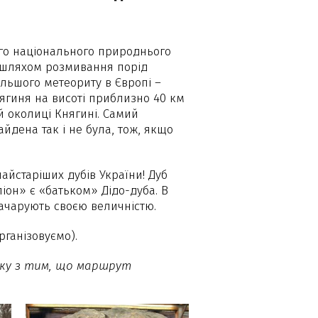
го національного природнього
ся шляхом розмивання порід
ільшого метеориту в Європі –
ягиня на висоті приблизно 40 км
й околиці Княгині. Самий
йдена так і не була, тож, якщо
найстаріших дубів України! Дуб
піон» є «батьком» Дідо-дуба. В
 зачарують своєю величністю.
рганізовуємо).
зку з тим, що маршрут