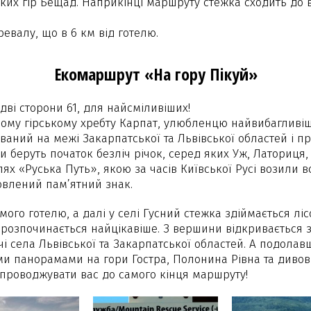
х гір Бещад. Наприкінці маршруту стежка сходить до вит
евалу, що в 6 км від готелю.
Екомаршрут «На гору Пікуй»
дві сторони 61, для найсміливіших!
ому гірському хребту Карпат, улюбленцю найвибагливіш
ваний на межі Закарпатської та Львівської областей і пр
и беруть початок безліч річок, серед яких Уж, Латориця, 
х «Руська Путь», якою за часів Київської Русі возили вс
овлений пам’ятний знак.
амого готелю, а далі у селі Гусний стежка здіймається 
ут розпочинається найцікавіше. З вершини відкриваєтьс
і села Львівської та Закарпатської областей. А подолав
ми панорамами на гори Гостра, Полонина Рівна та див
супроводжувати вас до самого кінця маршруту!