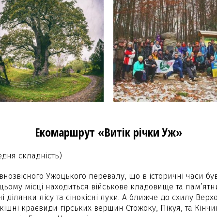
Екомаршрут «Витік річки Уж»
едня складність)
внозвісного Ужоцького перевалу, що в історичні часи бу
у цьому місці находиться військове кладовище та пам’ят
і ділянки лісу та сінокісні луки. А ближче до схилу Верх
кішні краєвиди гірських вершин Стожоку, Пікуя, та Кінчи