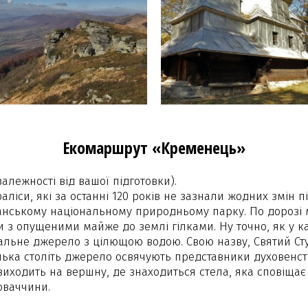
Екомаршрут «Кременець»
залежності від вашої підготовки).
аліси, які за останні 120 років не зазнали жодних змін
нському національному природньому парку. По дорозі 
и з опущеними майже до землі гілками. Ну точно, як у ка
альне джерело з цілющою водою. Свою назву, Святий Ст
лька століть джерело освячують представники духовенст
ходить на вершну, де знаходиться стела, яка сповіщає п
оваччини.