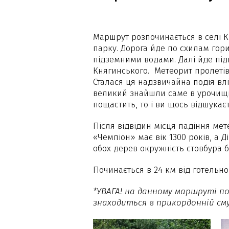
Маршрут розпочинається в селі 
парку. Дорога йде по схилам гори
підземними водами. Далі йде п
Княгинського. Метеорит пролетів
Сталася ця надзвичайна подія влі
великий знайшли саме в урочищі 
пощастить, то і ви щось відшукаєте
Після відвідин місця падіння мете
«Чемпіон» має вік 1300 років, а Д
обох дерев окружність стовбура бі
Починається в 24 км від готельн
*УВАГА! на данному маршруті п
знаходиться в прикордонній сму