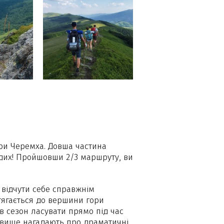
ори Черемха. Довша частина
дих! Пройшовши 2/3 маршруту, ви
 відчути себе справжнім
стягається до вершини гори
в сезон ласувати прямо під час
адовище нагадають про драматичні