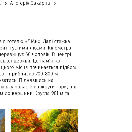
ття. А історія Закарпаття
від готелю «ЛіАн». Далі стежка
криті густими лісами. Кілометра
еревищує 60 чоловік. В центрі
ської церкви. Це пам’ятка
з цього місця починається підйом
соті приблизно 700-800 м
уватись! Піднявшись на
ську області: навкруги гори, а в
м до вершини Кругла 981 м та