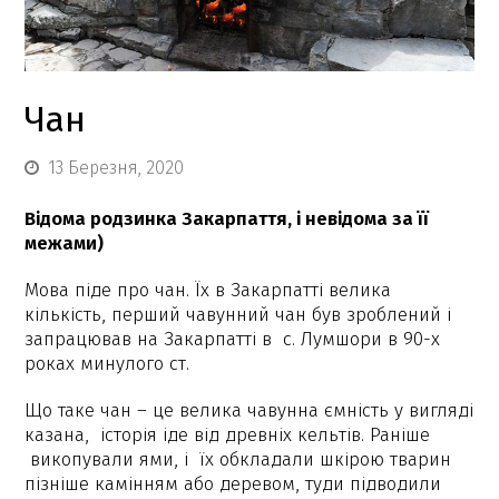
Чан
13 Березня, 2020
Відома родзинка Закарпаття, і невідома за її
межами)
Мова піде про чан. Їх в Закарпатті велика
кількість, перший чавунний чан був зроблений і
запрацював на Закарпатті в с. Лумшори в 90-х
роках минулого ст.
Що таке чан – це велика чавунна ємність у вигляді
казана, історія іде від древніх кельтів. Раніше
викопували ями, і їх обкладали шкірою тварин
пізніше камінням або деревом, туди підводили