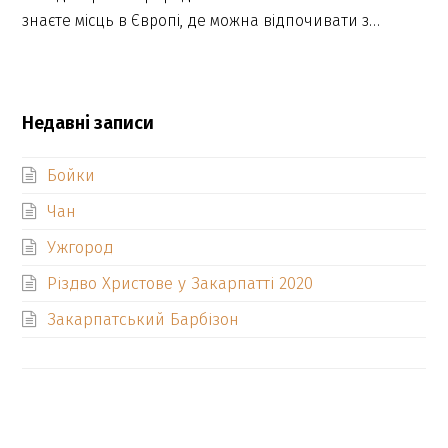
знаєте місць в Європі, де можна відпочивати з…
Недавні записи
Бойки
Чан
Ужгород
Різдво Христове у Закарпатті 2020
Закарпатський Барбізон
previous
Ужгород
Бойки
next
post:
post: