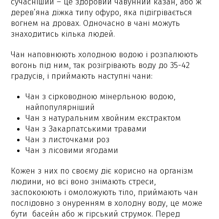
сучасніший – це здоровий чавунний казан, або ж
дерев’яна діжка типу офуро, яка підігрівається
вогнем на дровах. Одночасно в чані можуть
знаходитись кілька людей.
Чан наповнюють холодною водою і розпалюють
вогонь під ним, так розігрівають воду до 35-42
градусів, і приймають наступні чани:
Чан з сірководною мінерльною водою,
найпопулярніший
Чан з натуральним хвойним екстрактом
Чан з Закарпатськими травами
Чан з листочками роз
Чан з лісовими ягодами
Кожен з них по своєму діє корисно на організм
людини, но всі воно знімають стреси,
заспокоюють і омоложують тіло, приймають чан
послідовно з онуренням в холодну воду, це може
бути басейн або ж гірський струмок. Перед