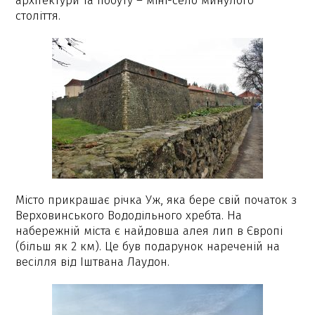
архітектури та побуту – міні-село минулого
століття.
Місто прикрашає річка Уж, яка бере свій початок з
Верховинського Вододільного хребта. На
набережній міста є найдовша алея лип в Європі
(більш як 2 км). Це був подарунок нареченій на
весілля від Іштвана Лаудон.