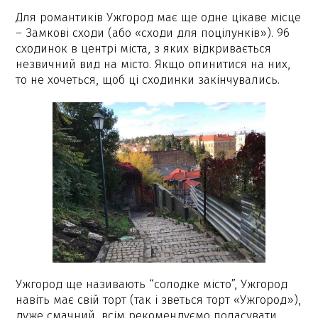
Для романтиків Ужгород має ще одне цікаве місце
– Замкові сходи (або «сходи для поцілунків»). 96
сходинок в центрі міста, з яких відкривається
незвичний вид на місто. Якщо опинитися на них,
то не хочеться, щоб ці сходинки закінчувались.
Ужгород ще називають “солодке місто”, Ужгород
навіть має свій торт (так і зветься торт «Ужгород»),
дуже смачний, всім рекомендуємо поласувати