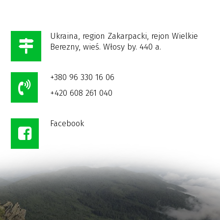
Закарпатті 2020
post:
post:
Ukraina, region Zakarpacki, rejon Wielkie
Berezny, wieś. Włosy by. 440 a.
+380 96 330 16 06
+420 608 261 040
Facebook