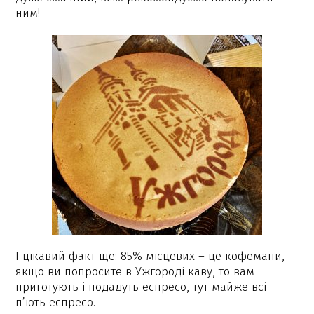
ним!
І цікавий факт ще: 85% місцевих – це кофемани,
якщо ви попросите в Ужгороді каву, то вам
приготують і подадуть еспресо, тут майже всі
п’ють еспресо.