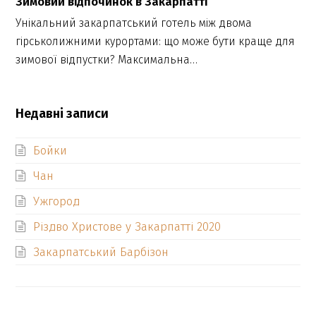
Зимовий відпочинок в Закарпатті
Унікальний закарпатський готель між двома
гірськолижними курортами: що може бути краще для
зимової відпустки? Максимальна…
Недавні записи
Бойки
Чан
Ужгород
Різдво Христове у Закарпатті 2020
Закарпатський Барбізон
previous
Різдво Христове у
Чан
next